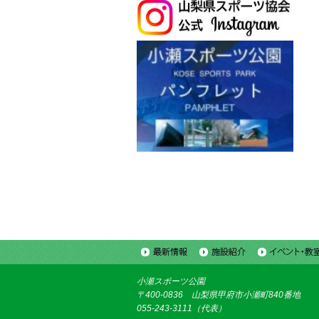
小瀬スポーツ公園
〒400-0836 山梨県甲府市小瀬町840番地
055-243-3111（代表）