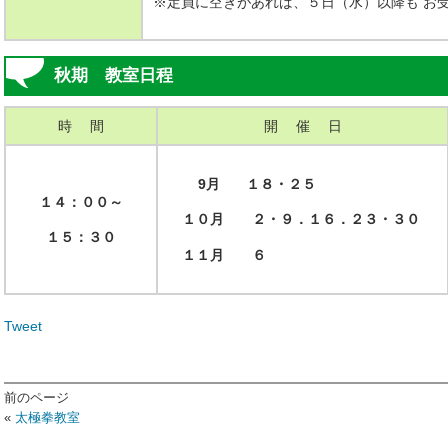
※定員に空きがあれば、５日（水）以降も お
秋期 教室日程
時 間
開 催 日
9月 １８・２５
１４：００～
１０月 ２・９．１６．２３・３０
１５：３０
１１月 ６
Tweet
前のページ
«
太極拳教室