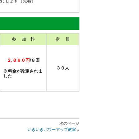
受けします（先着）
参 加 料
定 員
２,８８０円
/８回
３０人
※料金が改定されま
した
次のページ
いきいきパワーアップ教室
»