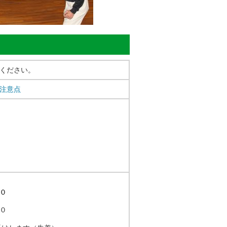
ください。
注意点
０
０