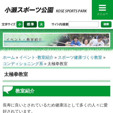
メニュー
ホーム
»
イベント･教室紹介
»
スポーツ健康づくり教室
»
コンディショニング系
»
太極拳教室
太極拳教室
教室紹介
長寿に良いとされているため健康法として多くの人々に愛
好されています。