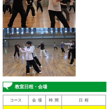
教室日程・会場
コース
会 場
時 間
日 程