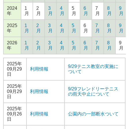
2024
1
2
3
4
5
6
7
8
9
年
月
月
月
月
月
月
月
月
月
2025
1
2
3
4
5
6
7
8
9
年
月
月
月
月
月
月
月
月
月
2026
1
2
3
4
5
6
7
8
9
年
月
月
月
月
月
月
月
月
月
2025年
9/29テニス教室の実施に
09月29
利用情報
ついて
日
2025年
9/29フレンドリーテニス
09月29
利用情報
の雨天中止について
日
2025年
09月26
利用情報
公園内の一部断水ついて
日