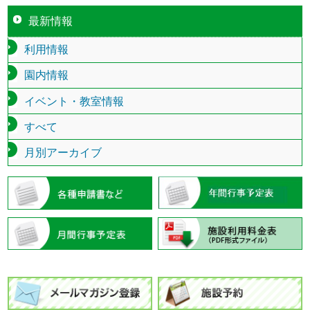
最新情報
利用情報
園内情報
イベント・教室情報
すべて
月別アーカイブ