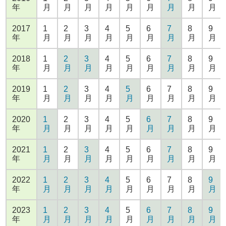
年
月
月
月
月
月
月
月
月
月
2017
1
2
3
4
5
6
7
8
9
年
月
月
月
月
月
月
月
月
月
2018
1
2
3
4
5
6
7
8
9
年
月
月
月
月
月
月
月
月
月
2019
1
2
3
4
5
6
7
8
9
年
月
月
月
月
月
月
月
月
月
2020
1
2
3
4
5
6
7
8
9
年
月
月
月
月
月
月
月
月
月
2021
1
2
3
4
5
6
7
8
9
年
月
月
月
月
月
月
月
月
月
2022
1
2
3
4
5
6
7
8
9
年
月
月
月
月
月
月
月
月
月
2023
1
2
3
4
5
6
7
8
9
年
月
月
月
月
月
月
月
月
月