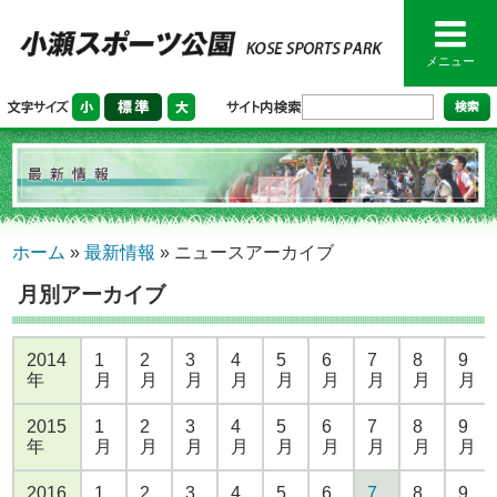
メニュー
ホーム
»
最新情報
»
ニュースアーカイブ
月別アーカイブ
2014
1
2
3
4
5
6
7
8
9
年
月
月
月
月
月
月
月
月
月
2015
1
2
3
4
5
6
7
8
9
年
月
月
月
月
月
月
月
月
月
2016
1
2
3
4
5
6
7
8
9