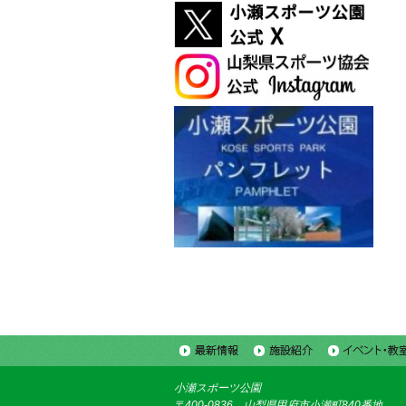
小瀬スポーツ公園
〒400-0836 山梨県甲府市小瀬町840番地