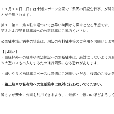
１１月１６日（日）は小瀬スポーツ公園で「県民の日記念行事」が開
とが予想されます。
第１・第２・第４駐車場ついては早い時間から満車となる予想です。
第３および第５駐車場への分散駐車にご協力ください。
公園駐車場が満車の場合は、周辺の有料駐車等のご利用をお願いしま
【お願い】
・白線枠外への駐車や周辺施設への無断駐車は、絶対にしないようお
※大型バスも出入りするため通行困難になる恐れがあります。
・思いやり区画駐車スペースは適切にご利用いただき、標識のご提示
・路上駐車や私有地への無断駐車は絶対に行わないでください。
皆さまが安全に公園を利用できるよう、ご理解・ご協力のほどよろし