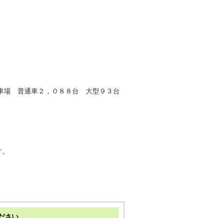
駐車場 普通車２，０８８台 大型９３台
す。
ださい。