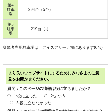
第4
駐車
294台（5台）
–
場
第5
駐車
219台（-）
–
場
身障者専用駐車場は、アイスアリーナ前にあります(6台)
より良いウェブサイトにするためにみなさまのご意
見をお聞かせください。
質問：このページの情報は役に立ちましたか？
1:役に立った
2:ふつう
3:役に立たなかった