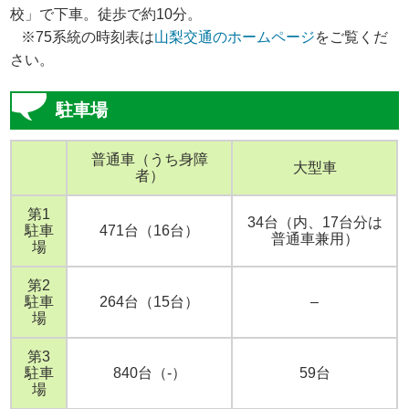
校」で下車。徒歩で約10分。
※75系統の時刻表は
山梨交通のホームページ
をご覧くだ
さい。
駐車場
普通車（うち身障
大型車
者）
第1
34台（内、17台分は
駐車
471台（16台）
普通車兼用）
場
第2
駐車
264台（15台）
–
場
第3
駐車
840台（-）
59台
場